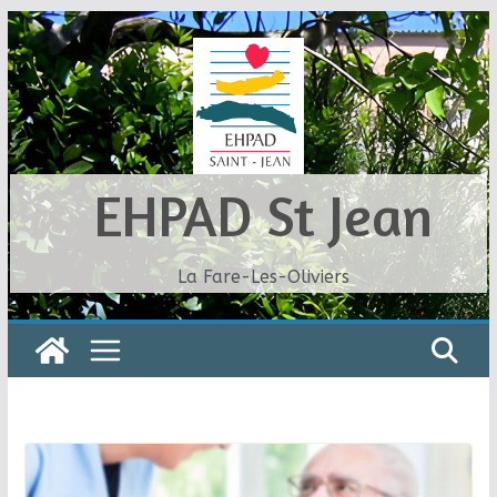
Skip
to
content
EHPAD St Jean
La Fare-Les-Oliviers